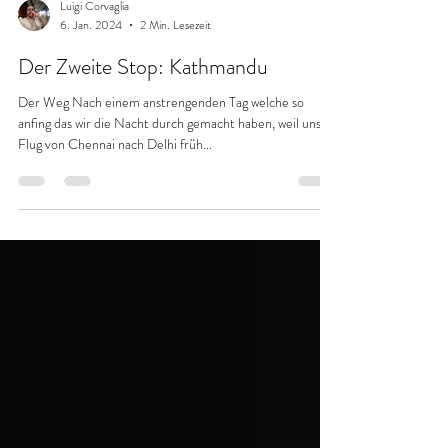
Luigi Corvaglia
6. Jan. 2024
2 Min. Lesezeit
Der Zweite Stop: Kathmandu
Der Weg Nach einem anstrengenden Tag welche so
anfing das wir die Nacht durch gemacht haben, weil unser
Flug von Chennai nach Delhi früh...